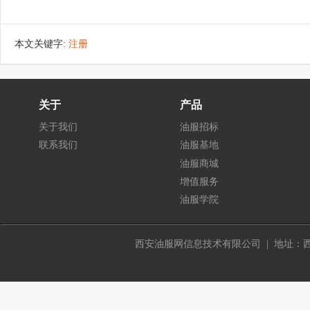
本文关键字:
注册
关于
产品
关于我们
油服招标
联系我们
油服基地
油服商城
增值服务
油服学院
西安油服网信息技术有限公司 | 地址：西