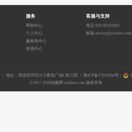
服务
客服与支持
帮助中心
电话:029-89181862
个人中心
邮箱:service@youfuw.com
服务商中心
资讯中心
| 地址：西安经开区SCS赛高广场C座25层 |
陕ICP备17018364号
|
陕
©2017-
2026
油服网 youfuw.com 版权所有