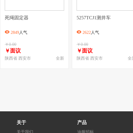
死绳固定器
5257TCJ1测井车
2849
人气
2622
人气
￥0.00
￥0.00
￥面议
￥面议
陕西省 西安市
全新
陕西省 西安市
全
关于
产品
关于我们
油服招标