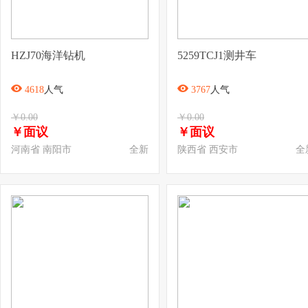
HZJ70海洋钻机
5259TCJ1测井车
4618
人气
3767
人气
￥0.00
￥0.00
￥面议
￥面议
河南省 南阳市
全新
陕西省 西安市
全