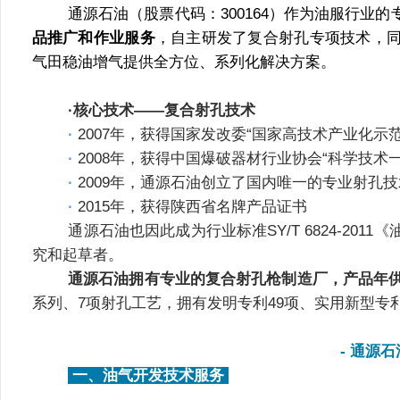
通源石油（股票代码：300164）作为油服行业
品推广和作业服务
，自主研发了复合射孔专项技术，
气田稳油增气提供全方位、系列化解决方案。
        ·核心技术——复合射孔技术
· 
2007年，获得国家发改委“国家高技术产业化示
· 
2008年，获得中国爆破器材行业协会“科学技术一
· 
2009年，通源石油创立了国内唯一的专业射孔
· 
2015年，获得陕西省名牌产品证书
	    通源石油也因此成为行业标准SY/T 6824-2011《油气井用复合射孔器通用技术条件及检测方法》的主要研
究和起草者。
通源石油拥有专业的复合射孔枪制造厂，产品年供
系列、7项射孔工艺，拥有发明专利49项、实用新型专利
	- 通源
 一、油气开发技术服务 