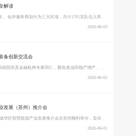
业全解读
近期，中国石油正式启动2026钻井、压裂服务商入库工作。 钻井服务商划分为三大区域，共计1701支队伍入库；压裂服务商有71家企业430支队伍入库。
2026-06-03
装备创新交流会
论坛汇聚油气田企业、工程服务公司、装备制造企业、高校院所及金融机构专家同仁，聚焦老油田稳产增产、低效井治理、智能装备升级等热点议题展开深入研讨。
2026-06-02
业发展（苏州）推介会
5月29日，以“开放、合作、携手向未来”为主题的成都市成华区智慧能源产业发展推介会在苏州顺利举办，旨在联动长三角优质能源企业、搭建跨区域产业对接桥梁、共探能源产业协同发展新机遇。
2026-06-01