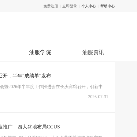
免费注册
|
立即登录
|
个人中心
|
帮助中心
油服学院
油服资讯
开，半年“成绩单”发布
7月30日，西安市能源（油气）产业创新中心第二次理事会暨2026年半年度工作推进会在长庆宾馆召开，创新中心理事长、长庆油田原副总经理付金华出席会议，长庆油田、中油测井、国家管网、油服网等相关单位50余人参加本次会议。 会议审议了理事代表变更情况，作了年中总结和计划，并解读了科技项目资金管理办法。
2026-07-31
推广，四大盆地布局CCUS