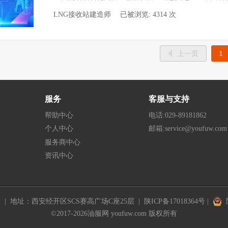
LNG接收站建造师
已被浏览:
4314
次
上一页
1
服务
客服与支持
帮助中心
电话:029-89181862
个人中心
邮箱:service@youfuw.com
服务商中心
资讯中心
| 地址：西安经开区SCS赛高广场C座25层 |
陕ICP备17018364号
|
陕
©2017-
2026
油服网 youfuw.com 版权所有