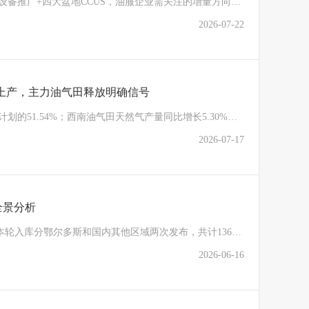
国家能源局发布《能源领域节能降碳行动计划》： 节能设备推广+四大盆地CCUS，油服企业需关注的增量方向已经浮现。
2026-07-22
南上产，主力油气田释放明确信号
上半年，长庆油田完成油气产量当量3416.72万吨，为年计划的51.54%；西南油气田天然气产量同比增长5.30%，原油产量同比增长62.28% ！！！
2026-07-17
全景分析
近期，中国石油正式公布2026年试油服务商入库名单，本轮入库分鄂尔多斯和国内其他区域两次发布，共计136家企业的1113支队伍入库。
2026-06-16